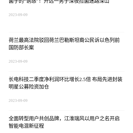
菌子的“诱惑”！开远一男子深夜捡菌迷路深山
2023-09-09
08:25:55
荷兰最高法院驳回荷兰巴勒斯坦裔公民诉以色列前
国防部长案
2023-09-09
08:25:55
长电科技二季度净利润环比增长2.5倍 布局先进封装
明星公募险资加仓
2023-09-09
08:25:55
全面转型用户共创品牌，江淮瑞风以用户之名开启
智能电混新征程