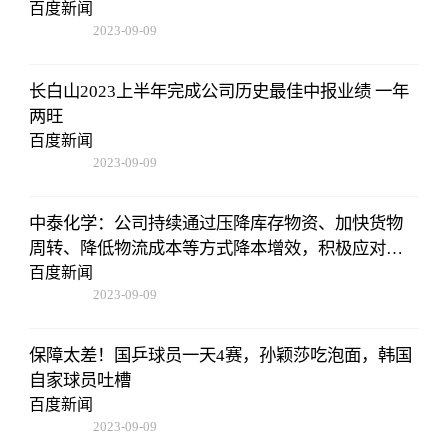
百度新闻
2023-09-09
08:25:55
长白山2023上半年完成公司历史最佳中报业绩 一年
两旺
百度新闻
2023-09-09
08:25:55
中泰化学：公司持续通过压降库存物资、加快货物
周转、降低物流成本等方式降本增效，积极应对公
司亏损
百度新闻
2023-09-09
08:25:55
保障太差！国乒球员一天4赛，孙颖莎吃泡面，韩国
自家球员吐槽
百度新闻
2023-09-09
08:25:55