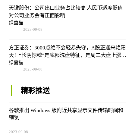
天键股份：公司出口业务占比较高 人民币适度贬值
对公司业务会有正面影响
绿茵猫
2023-09-08
18:41:49
方正证券：3000点绝不会轻易失守，A股正迎来艳阳
天！“长阴惊魂”是底部洗盘特征，是周二大盘上涨的
原因
绿茵猫
2023-09-08
18:41:49
精彩推送
谷歌推出 Windows 版附近共享显示文件传输时间和
预览
2023-09-08