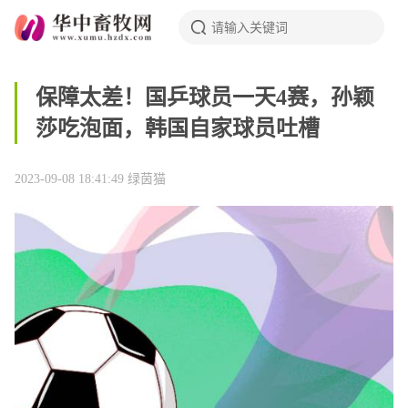
保障太差！国乒球员一天4赛，孙颖
莎吃泡面，韩国自家球员吐槽
2023-09-08 18:41:49
绿茵猫