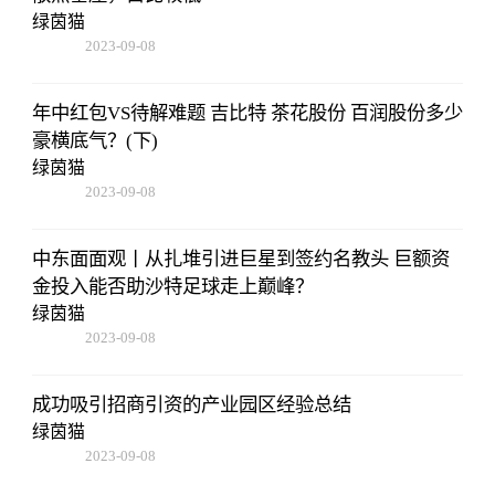
绿茵猫
2023-09-08
18:41:49
年中红包VS待解难题 吉比特 茶花股份 百润股份多少
豪横底气？(下)
绿茵猫
2023-09-08
18:41:49
中东面面观丨从扎堆引进巨星到签约名教头 巨额资
金投入能否助沙特足球走上巅峰？
绿茵猫
2023-09-08
18:41:49
成功吸引招商引资的产业园区经验总结
绿茵猫
2023-09-08
18:41:49