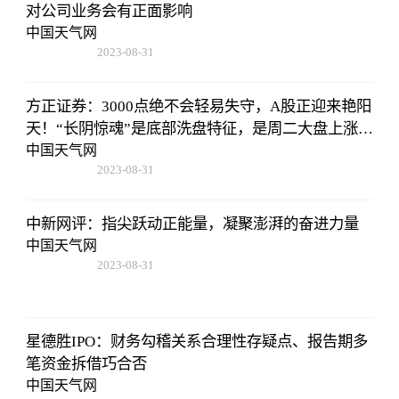
对公司业务会有正面影响
中国天气网
2023-08-31
11:14:12
方正证券：3000点绝不会轻易失守，A股正迎来艳阳
天！“长阴惊魂”是底部洗盘特征，是周二大盘上涨的
原因
中国天气网
2023-08-31
11:14:12
中新网评：指尖跃动正能量，凝聚澎湃的奋进力量
中国天气网
2023-08-31
11:14:12
星德胜IPO：财务勾稽关系合理性存疑点、报告期多
笔资金拆借巧合否
中国天气网