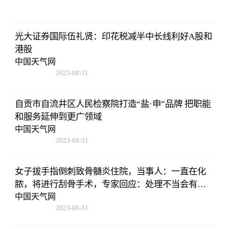
11:14:12
光大证券国际伍礼贤：印花税减半中长线利好A股和
港股
中国天气网
2023-08-31
11:14:12
自贡市自流井区人民检察院打造“盐·申”品牌 把职能
和服务延伸到更广领域
中国天气网
2023-08-31
11:14:12
女子拔手指倒刺致骨髓炎住院，当事人：一直在化
脓，将进行刮骨手术，专家回应：处理不当会有截
肢风险
中国天气网
2023-08-31
11:14:12