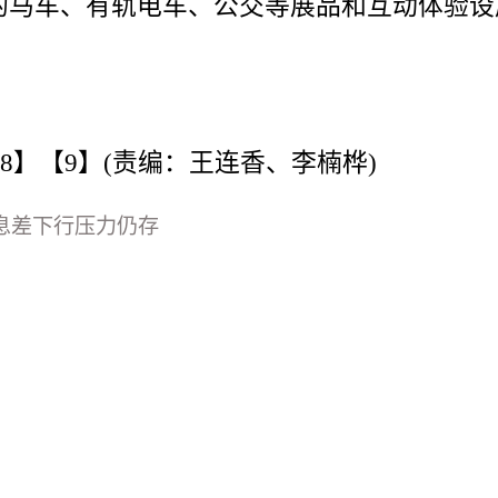
马车、有轨电车、公交等展品和互动体验设施
【8】【9】(责编：王连香、李楠桦)
息差下行压力仍存