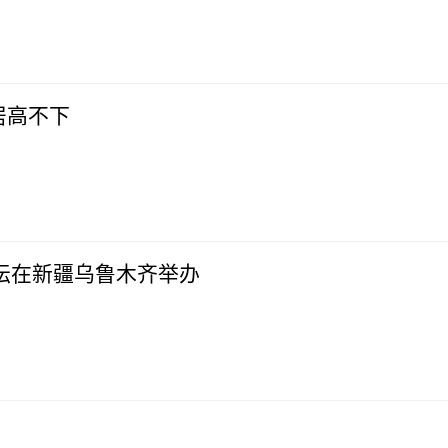
居高不下
论坛在新疆乌鲁木齐举办