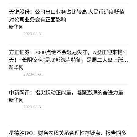
天键股份：公司出口业务占比较高 人民币适度贬值
对公司业务会有正面影响
新华网
2023-08-31
14:10:40
方正证券：3000点绝不会轻易失守，A股正迎来艳阳
天！“长阴惊魂”是底部洗盘特征，是周二大盘上涨的
原因
新华网
2023-08-31
14:10:40
中新网评：指尖跃动正能量，凝聚澎湃的奋进力量
新华网
2023-08-31
14:10:40
星德胜IPO：财务勾稽关系合理性存疑点、报告期多