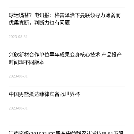
球迷嘴替？电讯报：格雷泽治下曼联领导力薄弱而
优柔寡断，判断力也有问题
2023-08-31
14:10:40
兴欣新材合作单位早年成果变身核心技术 产品投产
时间现不同版本
2023-08-31
14:10:40
中国男篮抵达菲律宾备战世界杯
2023-08-31
14:10:40
江南奕帆(301023.SZ)股东宋益群累计减持55.81万股