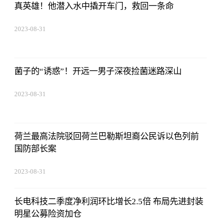
真英雄！他潜入水中撬开车门，救回一条命
2023-08-31
20:08:36
菌子的“诱惑”！开远一男子深夜捡菌迷路深山
2023-08-31
20:08:36
荷兰最高法院驳回荷兰巴勒斯坦裔公民诉以色列前
国防部长案
2023-08-31
20:08:36
长电科技二季度净利润环比增长2.5倍 布局先进封装
明星公募险资加仓