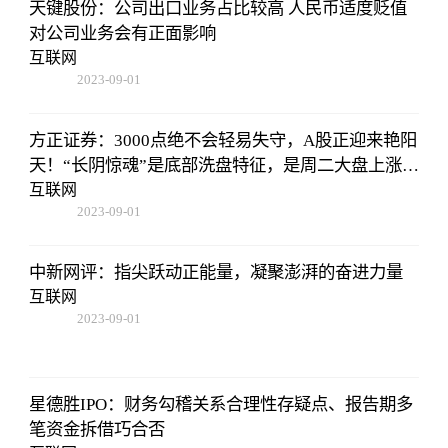
天键股份：公司出口业务占比较高 人民币适度贬值
对公司业务会有正面影响
互联网
2023-09-01
09:17:57
方正证券：3000点绝不会轻易失守，A股正迎来艳阳
天！“长阴惊魂”是底部洗盘特征，是周二大盘上涨的
原因
互联网
2023-09-01
09:17:57
中新网评：指尖跃动正能量，凝聚澎湃的奋进力量
互联网
2023-09-01
09:17:57
星德胜IPO：财务勾稽关系合理性存疑点、报告期多
笔资金拆借巧合否