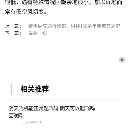
很低，遇有特殊情况回旋余地很小，加以近地面
常有低空风切变。
上一篇 :
维也纳交通博物馆：讲述150余年城市交通史
下一篇 :
最后一页
x
相关推荐
阴天飞机能正常起飞吗 阴天可以起飞吗
互联网
2023-09-01
09:17:57