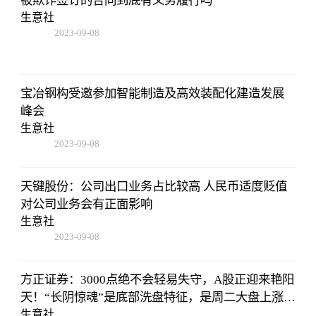
被欺诈签订的合同到底有义务履行吗
生意社
2023-09-08
16:22:06
宝冶钢构受邀参加智能制造及高效装配化建造发展
峰会
生意社
2023-09-08
16:22:06
天键股份：公司出口业务占比较高 人民币适度贬值
对公司业务会有正面影响
生意社
2023-09-08
16:22:06
方正证券：3000点绝不会轻易失守，A股正迎来艳阳
天！“长阴惊魂”是底部洗盘特征，是周二大盘上涨的
原因
生意社