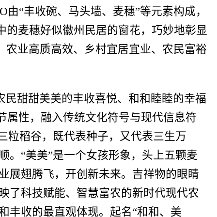
O由“丰收碗、马头墙、麦穗”等元素构成，
碗中的麦穗好似徽州民居的窗花，巧妙地彰显
程，农业高质高效、乡村宜居宜业、农民富裕
万农民甜甜美美的丰收喜悦、和和睦睦的幸福
收节属性，融入传统文化符号与现代信息符
上三粒稻谷，既代表种子，又代表三生万
顺。“美美”是一个女孩形象，头上五颗麦
业展翅腾飞，开创新未来。吉祥物的眼睛
映了科技赋能、智慧富农的新时代现代农
和丰收的最直观体现。起名“和和、美