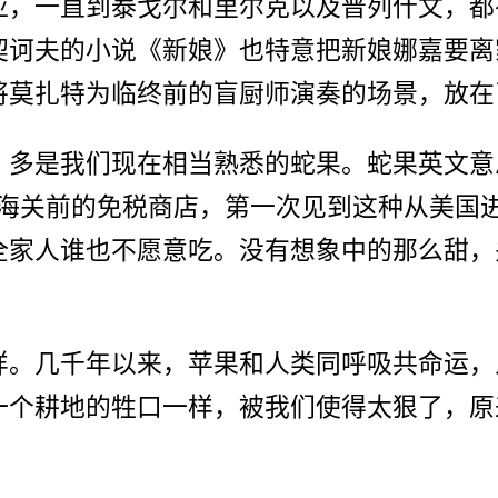
亚，一直到泰戈尔和里尔克以及普列什文，都
契诃夫的小说《新娘》也特意把新娘娜嘉要离
将莫扎特为临终前的盲厨师演奏的场景，放在
多是我们现在相当熟悉的蛇果。蛇果英文意思
海海关前的免税商店，第一次见到这种从美国
全家人谁也不愿意吃。没有想象中的那么甜，
样。几千年以来，苹果和人类同呼吸共命运，
一个耕地的牲口一样，被我们使得太狠了，原