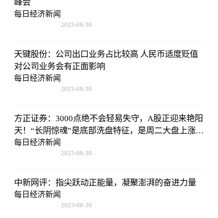
峰会
每日经济新闻
2023-08-30
15:59:28
天键股份：公司出口业务占比较高 人民币适度贬值
对公司业务会有正面影响
每日经济新闻
2023-08-30
15:59:28
方正证券：3000点绝不会轻易失守，A股正迎来艳阳
天！“长阴惊魂”是底部洗盘特征，是周二大盘上涨的
原因
每日经济新闻
2023-08-30
15:59:28
中新网评：指尖跃动正能量，凝聚澎湃的奋进力量
每日经济新闻
2023-08-30
15:59:28