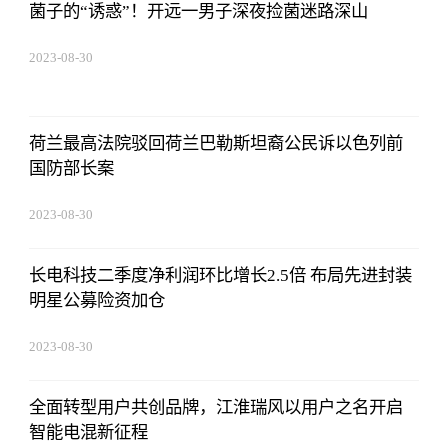
菌子的“诱惑”！开远一男子深夜捡菌迷路深山
2023-08-30
15:59:28
荷兰最高法院驳回荷兰巴勒斯坦裔公民诉以色列前
国防部长案
2023-08-30
15:59:28
长电科技二季度净利润环比增长2.5倍 布局先进封装
明星公募险资加仓
2023-08-30
15:59:28
全面转型用户共创品牌，江淮瑞风以用户之名开启
智能电混新征程