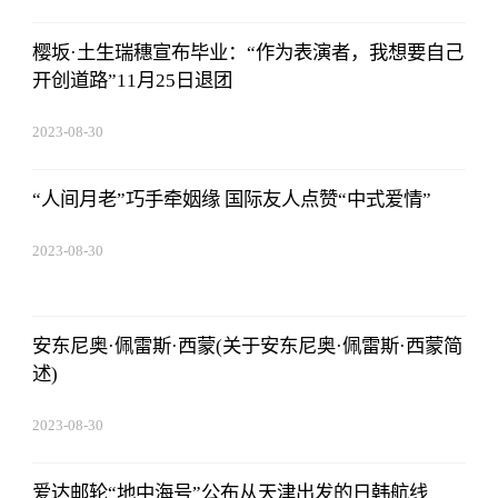
15:59:28
樱坂·土生瑞穗宣布毕业：“作为表演者，我想要自己
开创道路”11月25日退团
2023-08-30
15:59:28
“人间月老”巧手牵姻缘 国际友人点赞“中式爱情”
2023-08-30
15:59:28
安东尼奥·佩雷斯·西蒙(关于安东尼奥·佩雷斯·西蒙简
述)
2023-08-30
15:59:28
爱达邮轮“地中海号”公布从天津出发的日韩航线