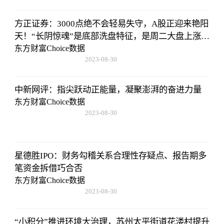
08:43:59
方正证券：3000点绝不会轻易失守，A股正迎来艳阳
天！“长阴惊魂”是底部洗盘特征，是周二大盘上涨的
原因
东方财富Choice数据
2023-08-30
08:43:59
中新网评：指尖跃动正能量，凝聚澎湃的奋进力量
东方财富Choice数据
2023-08-30
08:43:59
星德胜IPO：财务勾稽关系合理性存疑点、报告期多
笔资金拆借巧合否
东方财富Choice数据
2023-08-30
08:43:59
“小积分”推进环境大治理，苏州太平街道花溇村提升