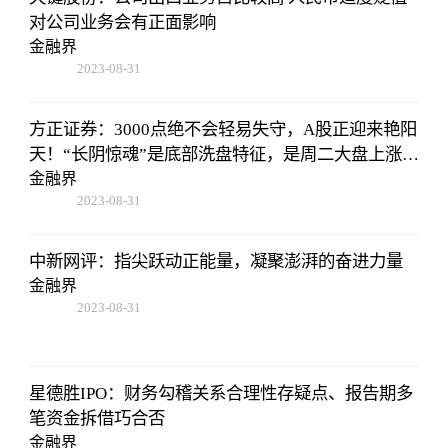
对公司业务会有正面影响
金融界
2023-08-31
08:02:53
方正证券：3000点绝不会轻易失守，A股正迎来艳阳
天！“长阴惊魂”是底部洗盘特征，是周二大盘上涨的
原因
金融界
2023-08-31
08:02:53
中新网评：指尖跃动正能量，凝聚澎湃的奋进力量
金融界
2023-08-31
08:02:53
星德胜IPO：财务勾稽关系合理性存疑点、报告期多
笔资金拆借巧合否
金融界