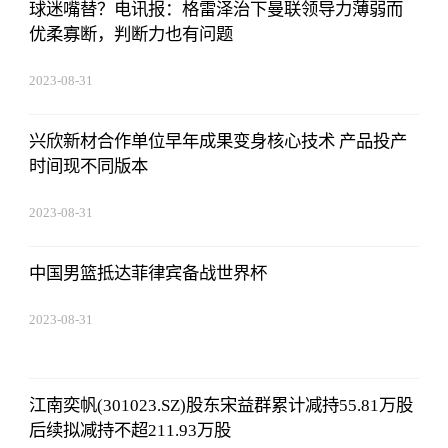
球迷嘴替？电讯报：格雷泽治下曼联领导力薄弱而
优柔寡断，判断力也有问题
2023-08-31
08:02:53
兴欣新材合作单位早年成果变身核心技术 产品投产
时间现不同版本
2023-08-31
08:02:53
中国男篮抵达菲律宾备战世界杯
2023-08-31
08:02:53
江南奕帆(301023.SZ)股东宋益群累计减持55.81万股
后续拟减持不超211.93万股