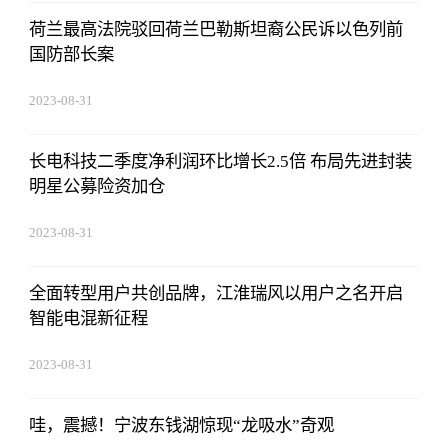
荷兰最高法院驳回荷兰巴勒斯坦裔公民诉以色列前
国防部长案
2023-08-31
08:02:53
长电科技二季度净利润环比增长2.5倍 布局先进封装
明星公募险资加仓
2023-08-31
08:02:53
全面转型用户共创品牌，江淮瑞风以用户之名开启
智能电混新征程
2023-08-31
08:02:53
哇，震撼！宁波东钱湖惊现“龙吸水”奇观