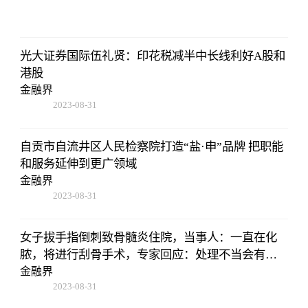
08:02:53
光大证券国际伍礼贤：印花税减半中长线利好A股和
港股
金融界
2023-08-31
08:02:53
自贡市自流井区人民检察院打造“盐·申”品牌 把职能
和服务延伸到更广领域
金融界
2023-08-31
08:02:53
女子拔手指倒刺致骨髓炎住院，当事人：一直在化
脓，将进行刮骨手术，专家回应：处理不当会有截
肢风险
金融界
2023-08-31
08:02:53