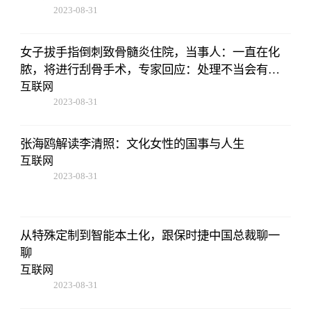
2023-08-31
02:56:24
女子拔手指倒刺致骨髓炎住院，当事人：一直在化
脓，将进行刮骨手术，专家回应：处理不当会有截
肢风险
互联网
2023-08-31
02:56:24
张海鸥解读李清照：文化女性的国事与人生
互联网
2023-08-31
02:56:24
从特殊定制到智能本土化，跟保时捷中国总裁聊一
聊
互联网
2023-08-31
02:56:24