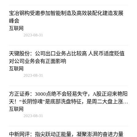
宝冶钢构受邀参加智能制造及高效装配化建造发展
峰会
互联网
2023-08-31
02:56:24
天键股份：公司出口业务占比较高 人民币适度贬值
对公司业务会有正面影响
互联网
2023-08-31
02:56:24
方正证券：3000点绝不会轻易失守，A股正迎来艳阳
天！“长阴惊魂”是底部洗盘特征，是周二大盘上涨的
原因
互联网
2023-08-31
02:56:24
中新网评：指尖跃动正能量，凝聚澎湃的奋进力量