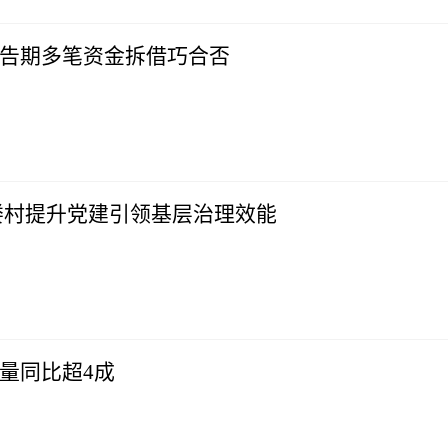
报告期多笔资金拆借巧合否
溇村提升党建引领基层治理效能
待量同比超4成