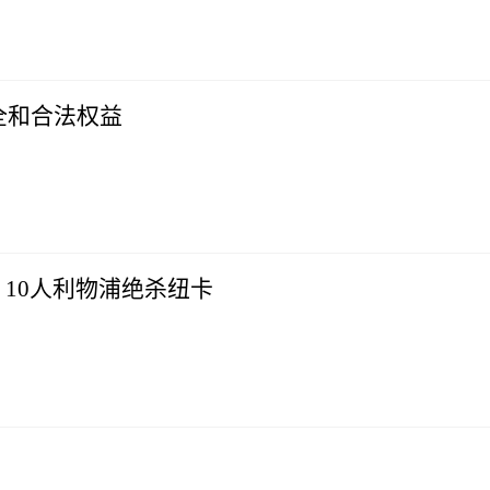
全和合法权益
，10人利物浦绝杀纽卡