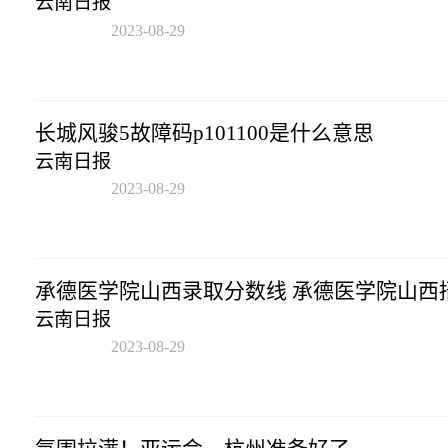
云南日报
2023-08-29
03:03:44
长城风骏5故障码p101100是什么意思
云南日报
2023-08-29
03:03:44
承德医学院山西录取分数线 承德医学院山西
云南日报
2023-08-29
03:03:44