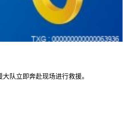
援大队立即奔赴现场进行救援。