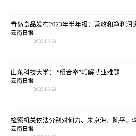
青岛食品发布2023年半年报：营收和净利润
云南日报
2023-08-29
03:03:44
山东科技大学： “组合拳”巧解就业难题
云南日报
2023-08-29
03:03:44
检察机关依法分别对何力、朱京海、陈平、
云南日报