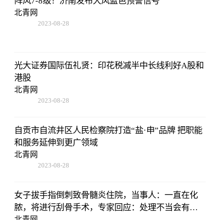
阵风7-8级！济南发布大风蓝色预警信号
北青网
2023-08-28
13:45:27
光大证券国际伍礼贤：印花税减半中长线利好A股和
港股
北青网
2023-08-28
13:45:27
自贡市自流井区人民检察院打造“盐·申”品牌 把职能
和服务延伸到更广领域
北青网
2023-08-28
13:45:27
女子拔手指倒刺致骨髓炎住院，当事人：一直在化
脓，将进行刮骨手术，专家回应：处理不当会有截
肢风险
北青网