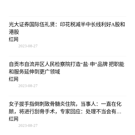
22:38:10
光大证券国际伍礼贤：印花税减半中长线利好A股和
港股
红网
2023-08-27
22:38:10
自贡市自流井区人民检察院打造“盐·申”品牌 把职能
和服务延伸到更广领域
红网
2023-08-27
22:38:10
女子拔手指倒刺致骨髓炎住院，当事人：一直在化
脓，将进行刮骨手术，专家回应：处理不当会有截
肢风险
红网
2023-08-27
22:38:10