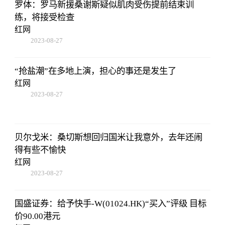
罗体：罗马新援桑谢斯疑似肌肉受伤提前结束训
练，将接受检查
红网
2023-08-27
22:38:10
“抢盐潮”在多地上演，担心的事还是发生了
红网
2023-08-27
22:38:10
贝尔戈米：桑切斯想回归国米让我意外，去年还闹
得有些不愉快
红网
2023-08-27
22:38:10
国盛证券：给予快手-W(01024.HK)“买入”评级 目标
价90.00港元