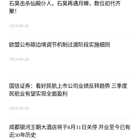
石昊击杀仙殿仆人，石昊再遇月蝉，数位初代齐
聚！
2023-08-26
08:02:29
欧盟公布碳边境调节机制过渡阶段实施细则
2023-08-26
08:02:29
国信证券：看好民航上市公司业绩反转趋势 三季度
民航业有望实现全面盈利
2023-08-26
08:02:29
成都银河王朝大酒店将于8月31日关停 开业至今已有
近30年历史