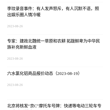
李玟录音事件：有人发声怒斥，有人沉默不语，照
出娱乐圈人情冷暖
2023-08-26
08:02:29
专家：建政北魏统一草原和农耕 拓跋鲜卑为中华民
族补充新鲜血液
2023-08-26
08:02:29
六水氯化铝商品报价动态（2023-08-19）
2023-08-26
08:02:29
北京将核发“京C”摩托车号牌：快递等电动三轮车专