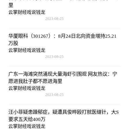
里
云掌财经戏说钱龙
2023-08-25
15:53:59
华厦眼科（301267）：8月24日北向资金增持25.21
万股
云掌财经戏说钱龙
2023-08-25
15:53:59
广东一海滩突然涌现大量海虾引围观 网友热议：宁
愿进我肚子都不愿进海里
云掌财经戏说钱龙
2023-08-25
15:53:59
汪小菲疑患躁郁症，疑遭具俊晔殴打就医缝针，大S
要求五天给400万
云掌财经戏说钱龙