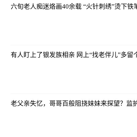
六旬老人痴迷烙画40余载 “火针刺绣”
有人盯上了银发族相亲 网上“找老伴儿”多留
老父亲失忆，哥哥百般阻挠妹妹来探望？监