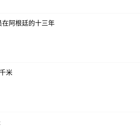
员在阿根廷的十三年
2千米
长