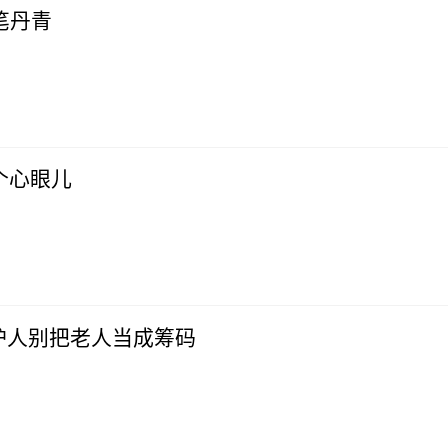
烫下铁笔丹青
个心眼儿
护人别把老人当成筹码