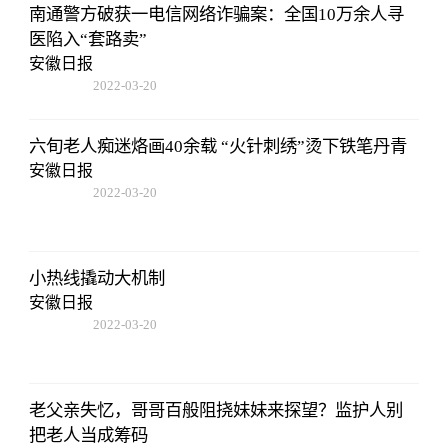
南通警方破获一电信网络诈骗案：全国10万余人寻
医陷入“套路卖”
安徽日报
2022-03-20
14:52:26
六旬老人痴迷烙画40余载 “火针刺绣”烫下铁笔丹青
安徽日报
2022-03-20
14:52:26
小热线撬动大机制
安徽日报
2022-03-20
14:52:26
老父亲失忆，哥哥百般阻挠妹妹来探望？监护人别
把老人当成筹码