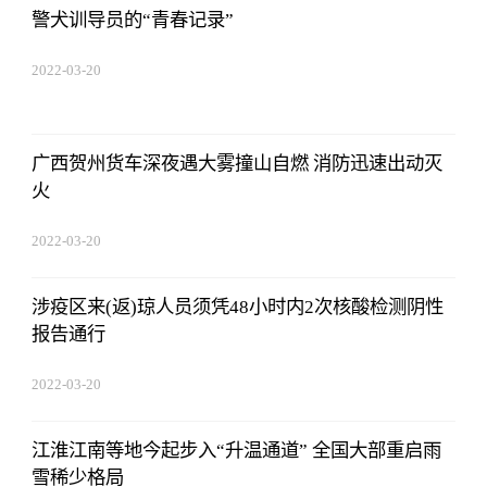
警犬训导员的“青春记录”
2022-03-20
14:52:26
广西贺州货车深夜遇大雾撞山自燃 消防迅速出动灭
火
2022-03-20
14:52:26
涉疫区来(返)琼人员须凭48小时内2次核酸检测阴性
报告通行
2022-03-20
14:52:26
江淮江南等地今起步入“升温通道” 全国大部重启雨
雪稀少格局